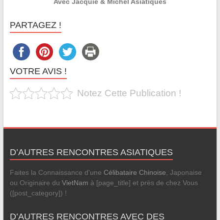
Avec Jacquie & Michel Asiatiques
PARTAGEZ !
VOTRE AVIS !
Notez Cette Publication !
D’AUTRES RENCONTRES ASIATIQUES
Faites la Connaissance d'une
Célibataire Chinoise
, Japonaise
ou Originaire du
VietNam
à [page_title] et près de chez Vous
([post_category]) !
D’AUTRES RENCONTRES AVEC DES