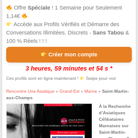
Offre
Spéciale
! 1 Semaine pour Seulement
1,14€
Accède aux Profils Vérifiés et Démarre des
Conversations Illimitées. Discrets -
Sans Tabou
&
100 % Réels ! ! !
Créer mon compte
3 heures, 59 minutes et 53 s *
Ces profils sont en ligne maintenant !
Swipe pour voir
Rencontre Une Asiatique
»
Grand-Est
»
Marne
»
Saint-Martin-
aux-Champs
À la Recherche
d’Asiatiques
Célibataires
Marnaises sur
Saint-Martin-