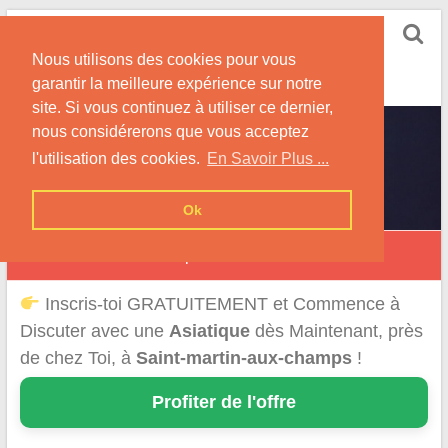
Skip
Rencontrer-Asiatique
to
Conseils pour la Rencontre d'une Femme
Nous utilisons des cookies pour vous
content
Originaire d'Asie !
garantir la meilleure expérience sur notre
site. Si vous continuez à utiliser ce dernier,
nous considérerons que vous acceptez
l'utilisation des cookies.
En Savoir Plus ...
Ok
Saint-Martin-aux-Champs
Inscris-toi GRATUITEMENT et Commence à
Discuter avec une
Asiatique
dès Maintenant, près
de chez Toi, à
Saint-martin-aux-champs
!
Profiter de l'offre