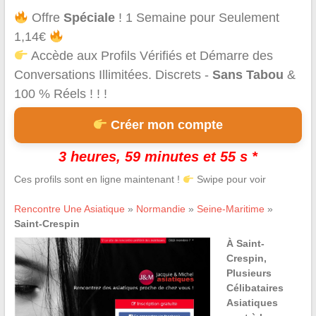
Offre
Spéciale
! 1 Semaine pour Seulement
1,14€
Accède aux Profils Vérifiés et Démarre des
Conversations Illimitées. Discrets -
Sans Tabou
&
100 % Réels ! ! !
Créer mon compte
3 heures, 59 minutes et 54 s *
Ces profils sont en ligne maintenant !
Swipe pour voir
Rencontre Une Asiatique
»
Normandie
»
Seine-Maritime
»
Saint-Crespin
À Saint-
Crespin,
Plusieurs
Célibataires
Asiatiques