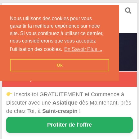
Skip
Rencontrer-Asiatique
to
Conseils pour la Rencontre d'une Femme
Nous utilisons des cookies pour vous
content
Originaire d'Asie !
garantir la meilleure expérience sur notre
site. Si vous continuez à utiliser ce dernier,
nous considérerons que vous acceptez
l'utilisation des cookies.
En Savoir Plus ...
Ok
Saint-Crespin
Inscris-toi GRATUITEMENT et Commence à
Discuter avec une
Asiatique
dès Maintenant, près
de chez Toi, à
Saint-crespin
!
Profiter de l'offre