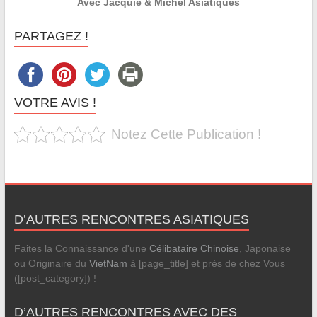
Avec Jacquie & Michel Asiatiques
PARTAGEZ !
VOTRE AVIS !
Notez Cette Publication !
D’AUTRES RENCONTRES ASIATIQUES
Faites la Connaissance d'une
Célibataire Chinoise
, Japonaise
ou Originaire du
VietNam
à [page_title] et près de chez Vous
([post_category]) !
D’AUTRES RENCONTRES AVEC DES