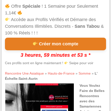
Offre
Spéciale
! 1 Semaine pour Seulement
1,14€
Accède aux Profils Vérifiés et Démarre des
Conversations Illimitées. Discrets -
Sans Tabou
&
100 % Réels ! ! !
Créer mon compte
3 heures, 59 minutes et 53 s *
Ces profils sont en ligne maintenant !
Swipe pour voir
Rencontre Une Asiatique
»
Hauts-de-France
»
Somme
»
L’
Échelle-Saint-Aurin
Vous Voulez
Faire de Belles
Rencontres
avec des
Samariennes