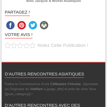
Avec Jacquie & Michel Asiatiques
PARTAGEZ !
VOTRE AVIS !
Notez Cette Publication !
D’AUTRES RENCONTRES ASIATIQUES
Faites la Connaissance d'une
Célibataire Chinoise
, Japonaise
ou Originaire du
VietNam
à [page_title] et près de chez Vous
([post_category]) !
D’AUTRES RENCONTRES AVEC DES