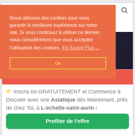
Skip
Rencontrer-Asiatique
to
Conseils pour la Rencontre d'une Femme
Nous utilisons des cookies pour vous
content
Originaire d'Asie !
garantir la meilleure expérience sur notre
site. Si vous continuez à utiliser ce dernier,
nous considérerons que vous acceptez
l'utilisation des cookies.
En Savoir Plus ...
Ok
L’ Échelle-Saint-Aurin
Inscris-toi GRATUITEMENT et Commence à
Discuter avec une
Asiatique
dès Maintenant, près
de chez Toi, à
L-echelle-saint-aurin
!
Profiter de l'offre