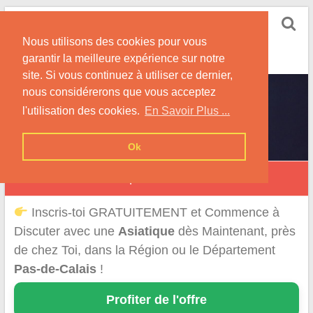
Skip
Rencontrer-Asiatique
to
Conseils pour la Rencontre d'une Femme
Nous utilisons des cookies pour vous
content
Originaire d'Asie !
garantir la meilleure expérience sur notre
site. Si vous continuez à utiliser ce dernier,
nous considérerons que vous acceptez
l'utilisation des cookies.
En Savoir Plus ...
Ok
Rencontre d'une Asiatique dans le Pas-de-Calais
Inscris-toi GRATUITEMENT et Commence à
Discuter avec une
Asiatique
dès Maintenant, près
de chez Toi, dans la Région ou le Département
Pas-de-Calais
!
Profiter de l'offre