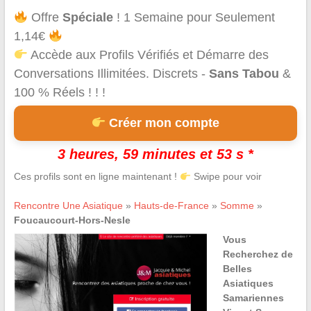
Offre
Spéciale
! 1 Semaine pour Seulement
1,14€
Accède aux Profils Vérifiés et Démarre des
Conversations Illimitées. Discrets -
Sans Tabou
&
100 % Réels ! ! !
Créer mon compte
3 heures, 59 minutes et 53 s *
Ces profils sont en ligne maintenant !
Swipe pour voir
Rencontre Une Asiatique
»
Hauts-de-France
»
Somme
»
Foucaucourt-Hors-Nesle
Vous
Recherchez de
Belles
Asiatiques
Samariennes