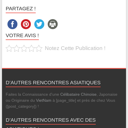
PARTAGEZ !
VOTRE AVIS !
Notez Cette Publication !
D’AUTRES RENCONTRES ASIATIQUES
Faites la Connaissance d'une
Célibataire Chinoise
, Japonaise
ou Originaire du
VietNam
à [page_title] et près de chez Vous
([post_category]) !
D’AUTRES RENCONTRES AVEC DES