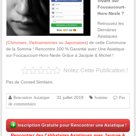
Vivant Sur
Foucaucourt-
Hors-Nesle ?
Retrouvez les
Dernières
Asiatiques
(
Chinoises
,
Vietnamiennes
ou
Japonaises
) de cette Commune
de la Somme ! Rencontre 100 % Garantie avec Une Asiatique
sur Foucaucourt-Hors-Nesle Grâce à Jacquie & Michel !
Notez Cette Publication !
Pas de Conseil Similaire.
31 juillet 2019
Rencontrer Asiatique
Somme
Pas
de commentaire
Rencontrez des Célibataires Asiatiques avec Jacquie &