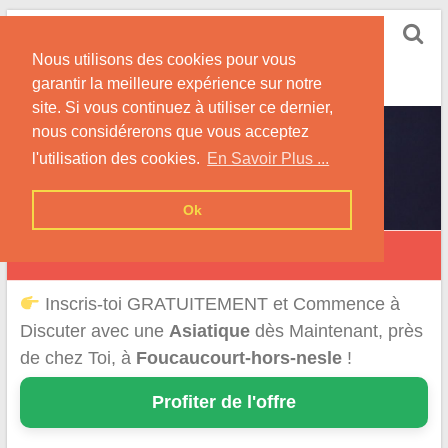
Skip
Rencontrer-Asiatique
to
Conseils pour la Rencontre d'une Femme
Nous utilisons des cookies pour vous
content
Originaire d'Asie !
garantir la meilleure expérience sur notre
site. Si vous continuez à utiliser ce dernier,
nous considérerons que vous acceptez
l'utilisation des cookies.
En Savoir Plus ...
Ok
Foucaucourt-Hors-Nesle
Inscris-toi GRATUITEMENT et Commence à
Discuter avec une
Asiatique
dès Maintenant, près
de chez Toi, à
Foucaucourt-hors-nesle
!
Profiter de l'offre