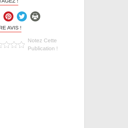
TAGEZ !
E AVIS !
Notez Cette
Publication !