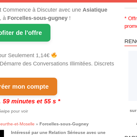
t Commence à Discuter avec une
Asiatique
, à
Forcelles-sous-gugney
!
* Off
promo
ofiter de l'offre
REN
our Seulement 1,14€
 Démarre des Conversations Illimitées. Discrets
!
éer mon compte
 59 minutes et 54 s *
sur
wipe pour voir
eurthe-et-Moselle
»
Forcelles-sous-Gugney
Intéressé par une Relation Sérieuse avec une