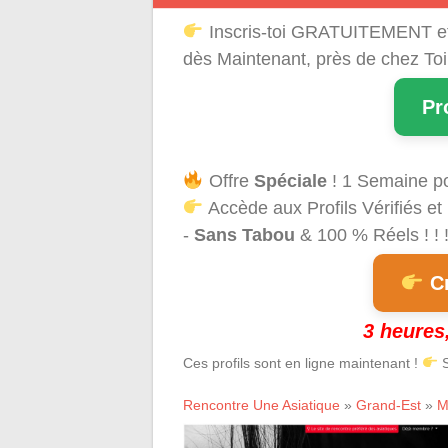
Inscris-toi GRATUITEMENT e
dès Maintenant, près de chez Toi
Pr
Offre
Spéciale
! 1 Semaine p
Accède aux Profils Vérifiés et
-
Sans Tabou
& 100 % Réels ! ! 
Cr
3 heures,
Ces profils sont en ligne maintenant !
S
Rencontre Une Asiatique
»
Grand-Est
»
M