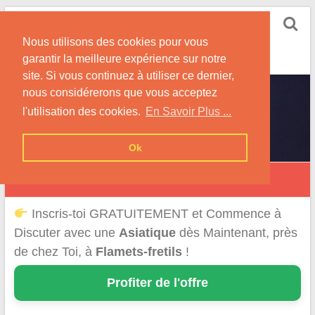
Skip
Rencontrer-Asiatique
to
Conseils pour la Rencontre d'une Femme
Nous utilisons des cookies pour vous
content
Originaire d'Asie !
garantir la meilleure expérience sur notre
site. Si vous continuez à utiliser ce dernier,
nous considérerons que vous acceptez
l'utilisation des cookies.
En Savoir Plus ...
Ok
Flamets-Frétils
Inscris-toi GRATUITEMENT et Commence à
Discuter avec une
Asiatique
dès Maintenant, près
de chez Toi, à
Flamets-fretils
!
Profiter de l'offre