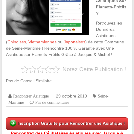
Asiatiques Sur
Flamets-Frétils
?
Retrouvez les
Dernières
Asiatiques
(
Chinoises
,
Vietnamiennes
ou
Japonaises
) de cette Commune
de Seine-Maritime ! Rencontre 100 % Garantie avec Une
Asiatique sur Flamets-Frétils Grâce à Jacquie & Michel !
Notez Cette Publication !
Pas de Conseil Similaire.
29 octobre 2019
Rencontrer Asiatique
Seine-
Maritime
Pas de commentaire
Rencontrez des Célibataires Asiatiques avec Jacquie &