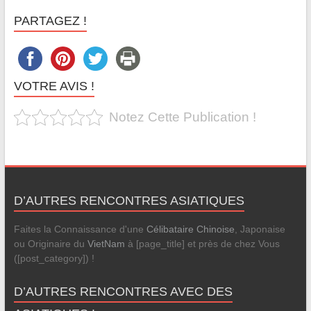
PARTAGEZ !
VOTRE AVIS !
Notez Cette Publication !
D’AUTRES RENCONTRES ASIATIQUES
Faites la Connaissance d'une
Célibataire Chinoise
, Japonaise
ou Originaire du
VietNam
à [page_title] et près de chez Vous
([post_category]) !
D’AUTRES RENCONTRES AVEC DES