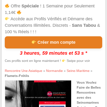
Offre
Spéciale
! 1 Semaine pour Seulement
1,14€
Accède aux Profils Vérifiés et Démarre des
Conversations Illimitées. Discrets -
Sans Tabou
&
100 % Réels ! ! !
Créer mon compte
3 heures, 59 minutes et 53 s *
Ces profils sont en ligne maintenant !
Swipe pour voir
Rencontre Une Asiatique
»
Normandie
»
Seine-Maritime
»
Flamets-Frétils
Vous Voulez
Faire de Belles
Rencontres
avec des
Seinomarines