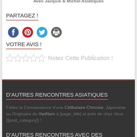
Avec Jacquie & Michel Asiatiques
PARTAGEZ !
VOTRE AVIS !
Notez Cette Publication !
D’AUTRES RENCONTRES ASIATIQUES
Faites la Connaissance d'une
Célibataire Chinoise
, Japonaise
ou Originaire du
VietNam
à [page_title] et près de chez Vous
([post_category]) !
D’AUTRES RENCONTRES AVEC DES