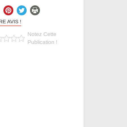
E AVIS !
Notez Cette
Publication !