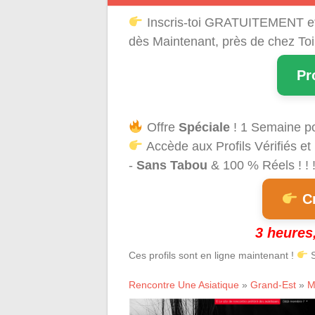
Inscris-toi GRATUITEMENT e
dès Maintenant, près de chez Toi
Pr
Offre
Spéciale
! 1 Semaine p
Accède aux Profils Vérifiés et
-
Sans Tabou
& 100 % Réels ! ! 
Cr
3 heures,
Ces profils sont en ligne maintenant !
S
Rencontre Une Asiatique
»
Grand-Est
»
M