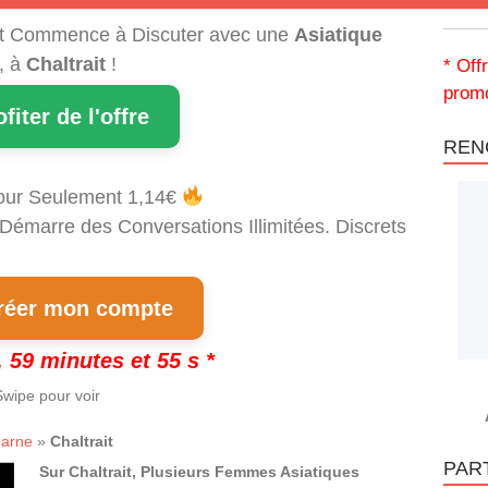
t Commence à Discuter avec une
Asiatique
, à
Chaltrait
!
* Off
promo
ofiter de l'offre
REN
our Seulement 1,14€
 Démarre des Conversations Illimitées. Discrets
!
éer mon compte
 59 minutes et 54 s *
wipe pour voir
arne
»
Chaltrait
PAR
Sur Chaltrait, Plusieurs Femmes Asiatiques