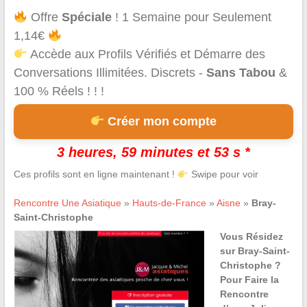
Offre
Spéciale
! 1 Semaine pour Seulement
1,14€
Accède aux Profils Vérifiés et Démarre des
Conversations Illimitées. Discrets -
Sans Tabou
&
100 % Réels ! ! !
Créer mon compte
3 heures, 59 minutes et 53 s *
Ces profils sont en ligne maintenant !
Swipe pour voir
Rencontre Une Asiatique
»
Hauts-de-France
»
Aisne
»
Bray-
Saint-Christophe
Vous Résidez
sur Bray-Saint-
Christophe ?
Pour Faire la
Rencontre