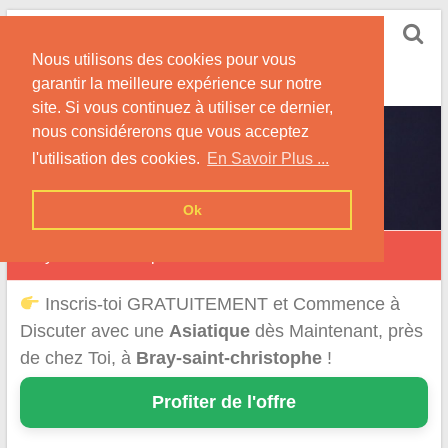
Skip
Rencontrer-Asiatique
to
Conseils pour la Rencontre d'une Femme
Nous utilisons des cookies pour vous
content
Originaire d'Asie !
garantir la meilleure expérience sur notre
site. Si vous continuez à utiliser ce dernier,
nous considérerons que vous acceptez
l'utilisation des cookies.
En Savoir Plus ...
Ok
Bray-Saint-Christophe
Inscris-toi GRATUITEMENT et Commence à
Discuter avec une
Asiatique
dès Maintenant, près
de chez Toi, à
Bray-saint-christophe
!
Profiter de l'offre