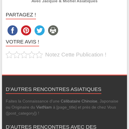
Avec Jacquie & Michel Asiatiques
PARTAGEZ !
VOTRE AVIS !
Notez Cette Publication !
D’AUTRES RENCONTRES ASIATIQUES
Faites la Connaissance d'une
Célibataire Chinoise
, Japonaise
ou Originaire du
VietNam
à [page_title] et près de chez Vous
([post_category]) !
D’AUTRES RENCONTRES AVEC DES